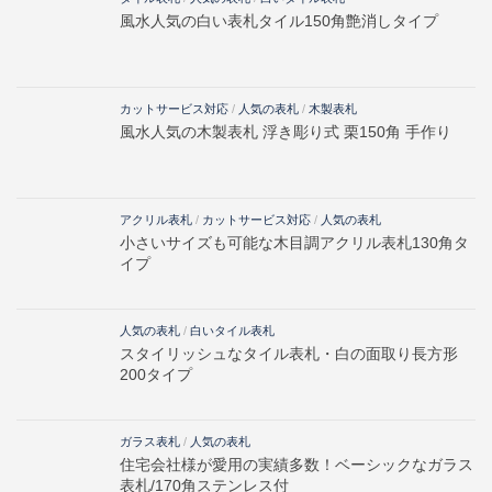
風水人気の白い表札タイル150角艶消しタイプ
カットサービス対応
/
人気の表札
/
木製表札
風水人気の木製表札 浮き彫り式 栗150角 手作り
アクリル表札
/
カットサービス対応
/
人気の表札
小さいサイズも可能な木目調アクリル表札130角タ
イプ
人気の表札
/
白いタイル表札
スタイリッシュなタイル表札・白の面取り長方形
200タイプ
ガラス表札
/
人気の表札
住宅会社様が愛用の実績多数！ベーシックなガラス
表札/170角ステンレス付