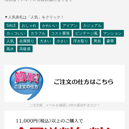
▼人気表札は「人気」をクリック！
SALE
おしゃれ
かわいい
アイアン
カジュアル
カッコいい
カラフル
コスト重視
ビンテージ風
マンション
人気
在庫限り
大きい
小さい
浮き彫り
男前
豪華
風水
高級感
ご注文後、メールを確認しOKの返信するだけ！