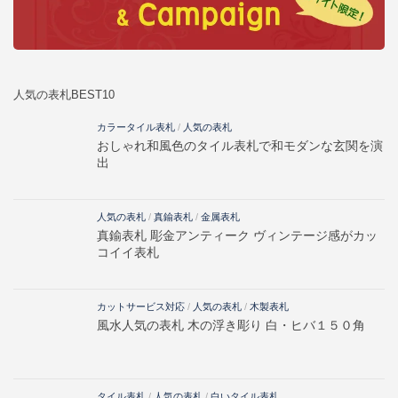
人気の表札BEST10
カラータイル表札
/
人気の表札
おしゃれ和風色のタイル表札で和モダンな玄関を演
出
人気の表札
/
真鍮表札
/
金属表札
真鍮表札 彫金アンティーク ヴィンテージ感がカッ
コイイ表札
カットサービス対応
/
人気の表札
/
木製表札
風水人気の表札 木の浮き彫り 白・ヒバ１５０角
タイル表札
/
人気の表札
/
白いタイル表札