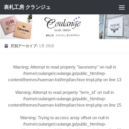
表札工房 クランジュ
コンテンツへスキップ
月別アーカイブ:
1月 2018
Warning
: Attempt to read property "taxonomy" on null in
/home/coulange/coulange.jp/public_html/wp-
content/themes/hueman-kid/tmpl/archive-tmpl.php
on line
13
Warning
: Attempt to read property "term_id" on null in
/home/coulange/coulange.jp/public_html/wp-
content/themes/hueman-kid/tmpl/archive-tmpl.php
on line
15
Warning
: Trying to access array offset on null in
/home/coulange/coulange.jp/public_html/wp-