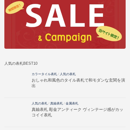
人気の表札BEST10
カラータイル表札
/
人気の表札
おしゃれ和風色のタイル表札で和モダンな玄関を演
出
人気の表札
/
真鍮表札
/
金属表札
真鍮表札 彫金アンティーク ヴィンテージ感がカッ
コイイ表札