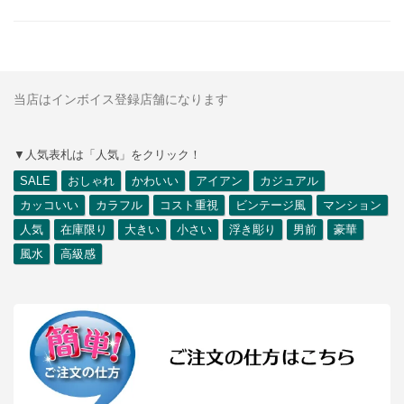
当店はインボイス登録店舗になります
▼人気表札は「人気」をクリック！
SALE
おしゃれ
かわいい
アイアン
カジュアル
カッコいい
カラフル
コスト重視
ビンテージ風
マンション
人気
在庫限り
大きい
小さい
浮き彫り
男前
豪華
風水
高級感