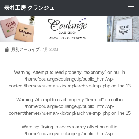
表札工房 クランジュ
コンテンツへスキップ
月別アーカイブ:
7月 2023
Warning
: Attempt to read property "taxonomy" on null in
/home/coulange/coulange.jp/public_html/wp-
content/themes/hueman-kid/tmpl/archive-tmpl.php
on line
13
Warning
: Attempt to read property "term_id" on null in
/home/coulange/coulange.jp/public_html/wp-
content/themes/hueman-kid/tmpl/archive-tmpl.php
on line
15
Warning
: Trying to access array offset on null in
/home/coulange/coulange.jp/public_html/wp-