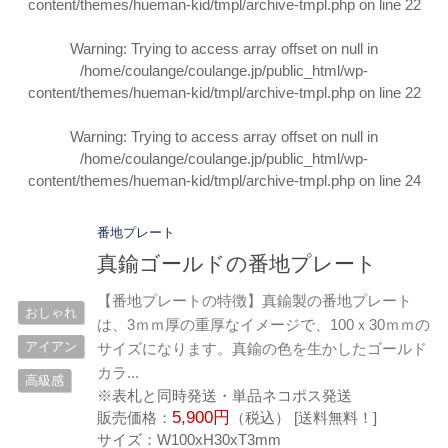
content/themes/hueman-kid/tmpl/archive-tmpl.php
on line
22
Warning
: Trying to access array offset on null in
/home/coulange/coulange.jp/public_html/wp-
content/themes/hueman-kid/tmpl/archive-tmpl.php
on line
22
Warning
: Trying to access array offset on null in
/home/coulange/coulange.jp/public_html/wp-
content/themes/hueman-kid/tmpl/archive-tmpl.php
on line
24
番地プレート
真鍮ゴールドの番地プレート
【番地プレートの特徴】真鍮製の番地プレート
おしゃれ
は、3ｍｍ厚の重厚なイメージで、100ｘ30ｍｍの
アイアン
サイズになります。真鍮の色を生かしたゴールド
カラ...
高級感
※表札と同時発送・単品ネコポス発送
5,900円
販売価格：
（税込） [送料無料！]
サイズ：W100xH30xT3mm