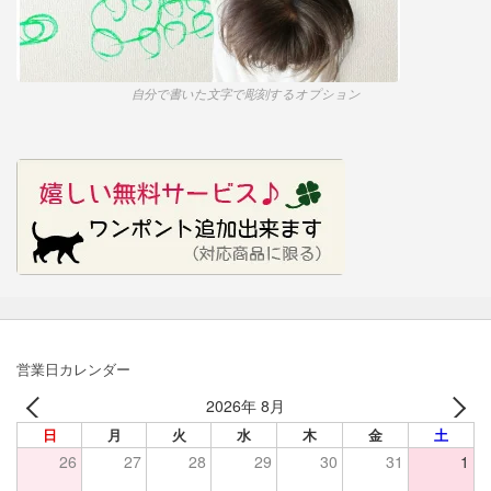
自分で書いた文字で彫刻するオプション
営業日カレンダー
2026年 8月
日
月
火
水
木
金
土
26
27
28
29
30
31
1