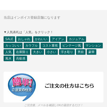
当店はインボイス登録店舗になります
▼人気表札は「人気」をクリック！
SALE
おしゃれ
かわいい
アイアン
カジュアル
カッコいい
カラフル
コスト重視
ビンテージ風
マンション
人気
在庫限り
大きい
小さい
浮き彫り
男前
豪華
風水
高級感
ご注文後、メールを確認しOKの返信するだけ！