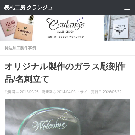
表札工房 クランジュ
コンテンツへスキップ
特注加工製作事例
オリジナル製作のガラス彫刻作
品/名刺立て
公開済み
2012/09/25
· 更新済み
2014/04/03
・サイト更新日 2026/05/22