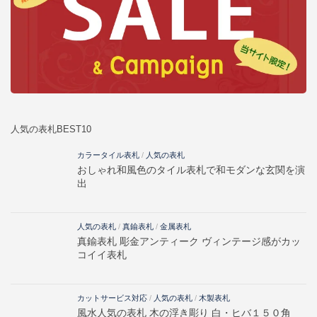
人気の表札BEST10
カラータイル表札
/
人気の表札
おしゃれ和風色のタイル表札で和モダンな玄関を演
出
人気の表札
/
真鍮表札
/
金属表札
真鍮表札 彫金アンティーク ヴィンテージ感がカッ
コイイ表札
カットサービス対応
/
人気の表札
/
木製表札
風水人気の表札 木の浮き彫り 白・ヒバ１５０角