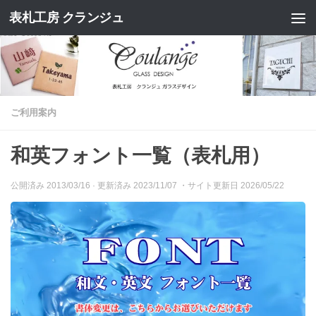
表札工房 クランジュ
コンテンツへスキップ
ご利用案内
和英フォント一覧（表札用）
公開済み
2013/03/16
· 更新済み
2023/11/07
・サイト更新日 2026/05/22