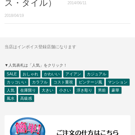
ス・タイル）
2014/06/11
2018/04/19
当店はインボイス登録店舗になります
▼人気表札は「人気」をクリック！
SALE
おしゃれ
かわいい
アイアン
カジュアル
カッコいい
カラフル
コスト重視
ビンテージ風
マンション
人気
在庫限り
大きい
小さい
浮き彫り
男前
豪華
風水
高級感