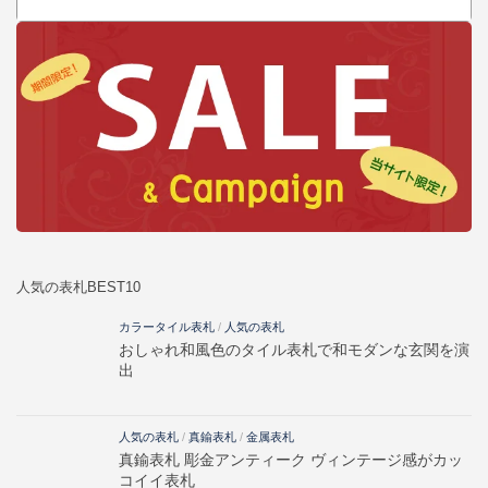
人気の表札BEST10
カラータイル表札
/
人気の表札
おしゃれ和風色のタイル表札で和モダンな玄関を演
出
人気の表札
/
真鍮表札
/
金属表札
真鍮表札 彫金アンティーク ヴィンテージ感がカッ
コイイ表札