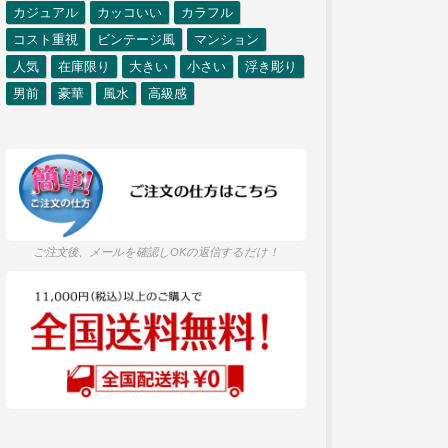
カジュアル
カッコいい
カラフル
コスト重視
ビンテージ風
マンション
人気
在庫限り
大きい
小さい
浮き彫り
男前
豪華
風水
高級感
ご注文後、メールを確認しOKの返信するだけ！