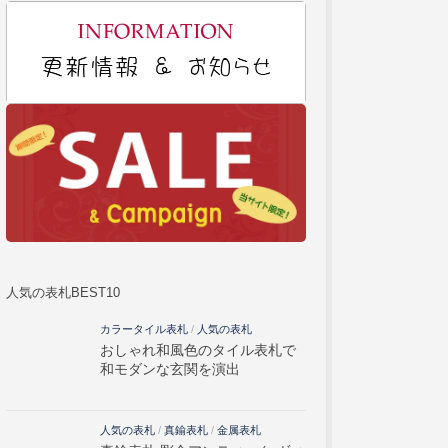
人気の表札BEST10
カラータイル表札
/
人気の表札
おしゃれ和風色のタイル表札で
和モダンな玄関を演出
人気の表札
/
真鍮表札
/
金属表札