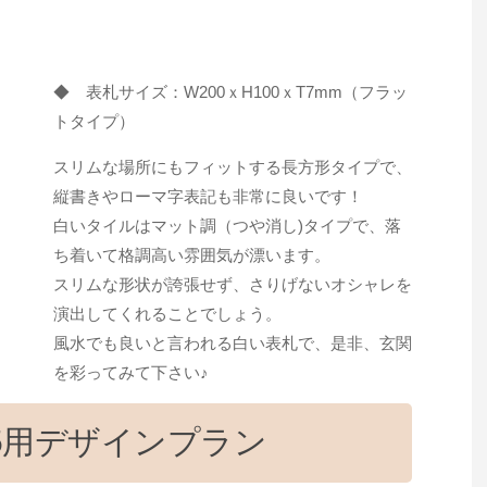
◆ 表札サイズ：W200ｘH100ｘT7mm（フラッ
トタイプ）
スリムな場所にもフィットする長方形タイプで、
縦書きやローマ字表記も非常に良いです！
白いタイルはマット調（つや消し)タイプで、落
ち着いて格調高い雰囲気が漂います。
スリムな形状が誇張せず、さりげないオシャレを
演出してくれることでしょう。
風水でも良いと言われる白い表札で、是非、玄関
を彩ってみて下さい♪
05用デザインプラン