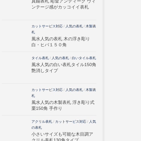
真鍮表札 彫金アンティーク ヴィ
ンテージ感がカッコイイ表札
カットサービス対応
/
人気の表札
/
木製表
札
風水人気の表札 木の浮き彫り
白・ヒバ１５０角
タイル表札
/
人気の表札
/
白いタイル表札
風水人気の白い表札タイル150角
艶消しタイプ
カットサービス対応
/
人気の表札
/
木製表
札
風水人気の木製表札 浮き彫り式
栗150角 手作り
アクリル表札
/
カットサービス対応
/
人気
の表札
小さいサイズも可能な木目調ア
クリル表札130角タイプ