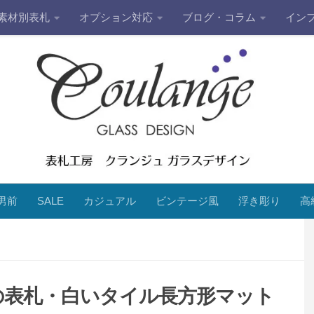
素材別表札
オプション対応
ブログ・コラム
イン
男前
SALE
カジュアル
ビンテージ風
浮き彫り
高
の表札・白いタイル長方形マット