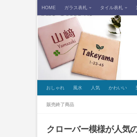
HOME
ガラス表札
タイル表札
コンテンツへスキップ
おしゃれ
風水
人気
かわいい
販売終了商品
クローバー模様が人気