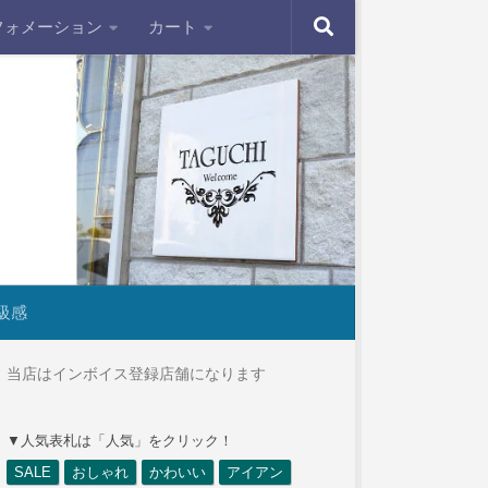
フォメーション
カート
級感
当店はインボイス登録店舗になります
▼人気表札は「人気」をクリック！
SALE
おしゃれ
かわいい
アイアン