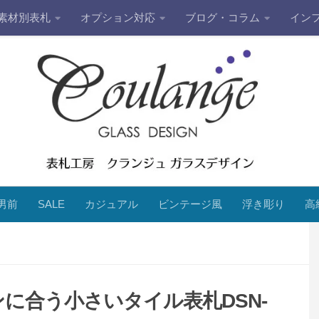
素材別表札
オプション対応
ブログ・コラム
イン
男前
SALE
カジュアル
ビンテージ風
浮き彫り
高
に合う小さいタイル表札DSN-