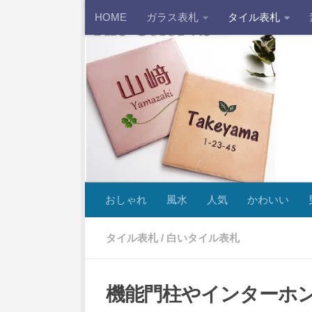
HOME
ガラス表札
タイル表札
コンテンツへスキップ
おしゃれ
風水
人気
かわいい
タイル表札
/
白いタイル表札
機能門柱やインターホン