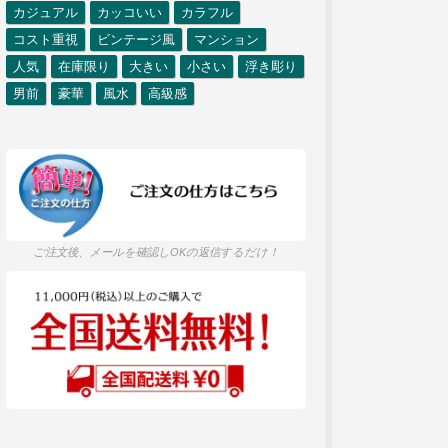
カジュアル
カッコいい
カラフル
コスト重視
ビンテージ風
マンション
人気
在庫限り
大きい
小さい
浮き彫り
男前
豪華
風水
高級感
ご注文後、メールを確認しOKの返信するだけ！