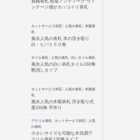
真鍮表札 彫金アンティーク ヴィ
ンテージ感がカッコイイ表札
カットサービス対応
/
人気の表札
/
木製表
札
風水人気の表札 木の浮き彫り
白・ヒバ１５０角
タイル表札
/
人気の表札
/
白いタイル表札
風水人気の白い表札タイル150角
艶消しタイプ
カットサービス対応
/
人気の表札
/
木製表
札
風水人気の木製表札 浮き彫り式
栗150角 手作り
アクリル表札
/
カットサービス対応
/
人気
の表札
小さいサイズも可能な木目調ア
クリル表札130角タイプ