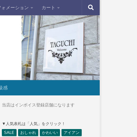
フォメーション
カート
級感
当店はインボイス登録店舗になります
▼人気表札は「人気」をクリック！
SALE
おしゃれ
かわいい
アイアン