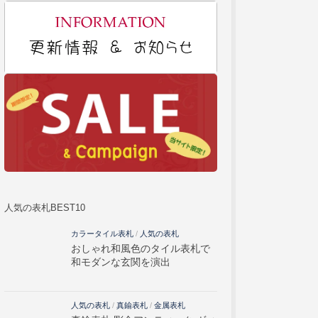
人気の表札BEST10
カラータイル表札
/
人気の表札
おしゃれ和風色のタイル表札で
和モダンな玄関を演出
人気の表札
/
真鍮表札
/
金属表札